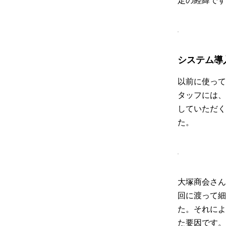
定の経緯です
システム導
以前に使って
タッフには、
していただく
た。
大塚商会さん
回に渡って細
た。それによ
た要因です。