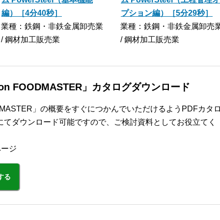
編）［4分40秒］
プション編）［5分29秒］
業種：鉄鋼・非鉄金属卸売業
業種：鉄鋼・非鉄金属卸売
/ 鋼材加工販売業
/ 鋼材加工販売業
dition FOODMASTER」カタログダウンロード
on FOODMASTER」の概要をすぐにつかんでいただけるようPDFカタ
にてダウンロード可能ですので、ご検討資料としてお役立てく
ページ
する