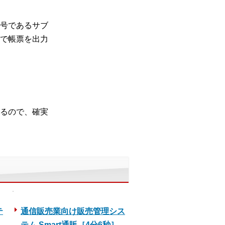
号であるサブ
で帳票を出力
るので、確実
テ
通信販売業向け販売管理シス
テム Smart通販［4分6秒］