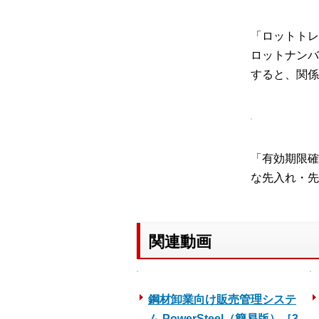
「ロットトレ
ロットナンバ
すると、関係
「有効期限確
な先入れ・先
関連動画
鋼材卸業向け販売管理システ
ム PowerSteel（簡易版）［3