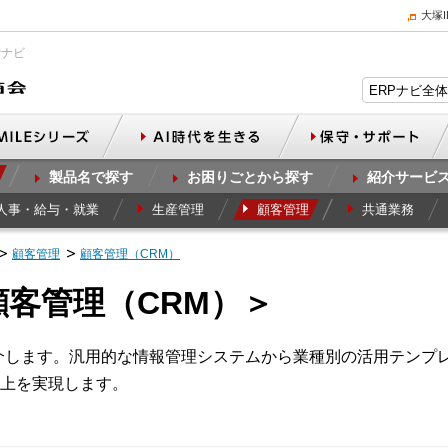
大塚
Pナビ
製品名で探す
お困りごとから探す
紹介サービ
人事・給与・就業
生産管理
顧客管理
共通業務
顧客管理
顧客管理（CRM）
顧客管理（CRM）＞
介します。汎用的な情報管理システムから業種別の活用テンプ
上を実現します。