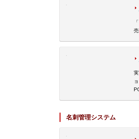
「
売
実
ョ
P
名刺管理システム