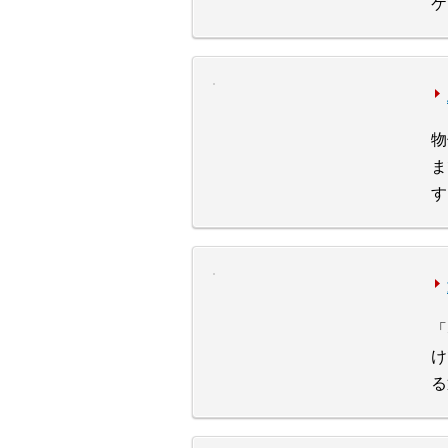
ケ
物
ま
す
「
け
る