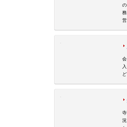
の
務
営
会
入
ど
寺
況