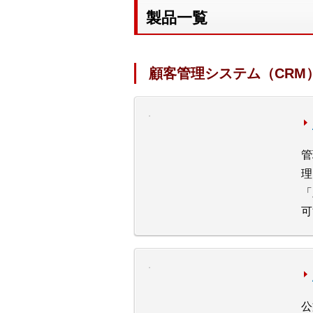
製品一覧
顧客管理システム（CRM
管
理
「
可
公