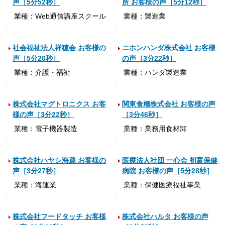
声［5分52秒］
所 お客様の声［5分12秒］
業種：Web通信講座スクール
業種：製造業
社会福祉法人祥穂会 お客様の
ニホンハンダ株式会社 お客様
声［5分20秒］
の声［3分22秒］
業種：介護・福祉
業種：ハンダ製造業
株式会社マグトロニクス お客
関東食糧株式会社 お客様の声
様の声［3分22秒］
［3分46秒］
業種：電子機器製造
業種：業務用食材卸
株式会社ハヤシ海運 お客様の
医療法人社団 一心会 初富保健
声［3分27秒］
病院 お客様の声［5分28秒］
業種：海運業
業種：保健医療福祉事業
株式会社フードタッチ お客様
株式会社ハルタ お客様の声