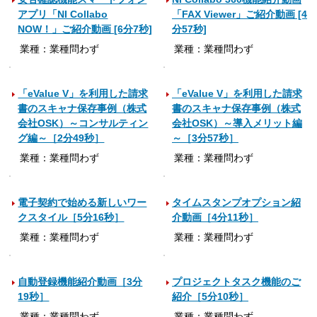
アプリ「NI Collabo
「FAX Viewer」ご紹介動画 [4
NOW！」ご紹介動画 [6分7秒]
分57秒]
業種：業種問わず
業種：業種問わず
「eValue V」を利用した請求
「eValue V」を利用した請求
書のスキャナ保存事例（株式
書のスキャナ保存事例（株式
会社OSK）～コンサルティン
会社OSK）～導入メリット編
グ編～［2分49秒］
～［3分57秒］
業種：業種問わず
業種：業種問わず
電子契約で始める新しいワー
タイムスタンプオプション紹
クスタイル［5分16秒］
介動画［4分11秒］
業種：業種問わず
業種：業種問わず
自動登録機能紹介動画［3分
プロジェクトタスク機能のご
19秒］
紹介［5分10秒］
業種：業種問わず
業種：業種問わず