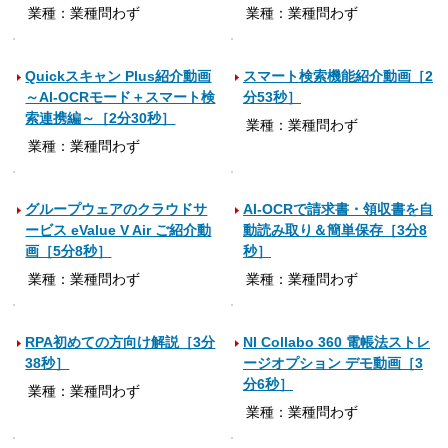
業種：業種問わず
業種：業種問わず
Quickスキャン Plus紹介動画
スマート検索機能紹介動画［2
～AI-OCRモード＋スマート検
分53秒］
索連携編～［2分30秒］
業種：業種問わず
業種：業種問わず
グループウェアのクラウドサ
AI-OCRで請求書・領収書を自
ービス eValue V Air ご紹介動
動読み取り＆簡単保存［3分8
画［5分8秒］
秒］
業種：業種問わず
業種：業種問わず
RPA初めての方向け解説［3分
NI Collabo 360 電帳法ストレ
38秒］
ージオプション デモ動画［3
分6秒］
業種：業種問わず
業種：業種問わず