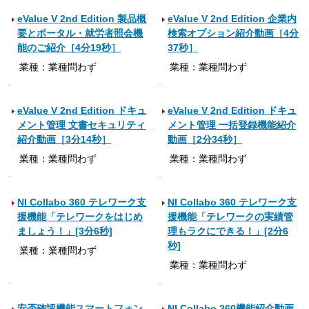
eValue V 2nd Edition 製品概
eValue V 2nd Edition 企業内
要とポータル・就労者照会機
検索オプション紹介動画［4分
能のご紹介［4分19秒］
37秒］
業種：業種問わず
業種：業種問わず
eValue V 2nd Edition ドキュ
eValue V 2nd Edition ドキュ
メント管理 文書セキュリティ
メント管理 一括登録機能紹介
紹介動画［3分14秒］
動画［2分34秒］
業種：業種問わず
業種：業種問わず
NI Collabo 360 テレワーク支
NI Collabo 360 テレワーク支
援機能「テレワークをはじめ
援機能「テレワークの実績管
ましょう！」[3分6秒]
理もラクにできる！」[2分6
秒]
業種：業種問わず
業種：業種問わず
安否確認機能スマートフォン
NI Collabo 360機能紹介動画