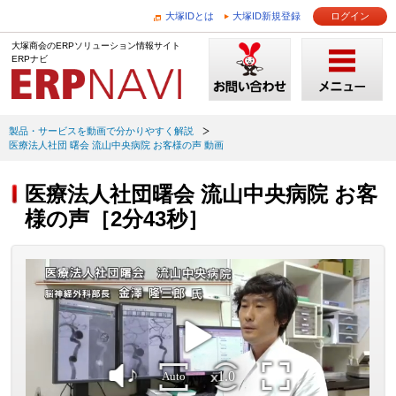
大塚IDとは
大塚ID新規登録
ログイン
大塚商会のERPソリューション情報サイト
ERPナビ
製品・サービスを動画で分かりやすく解説
医療法人社団 曙会 流山中央病院 お客様の声 動画
医療法人社団曙会 流山中央病院 お客
様の声［2分43秒］