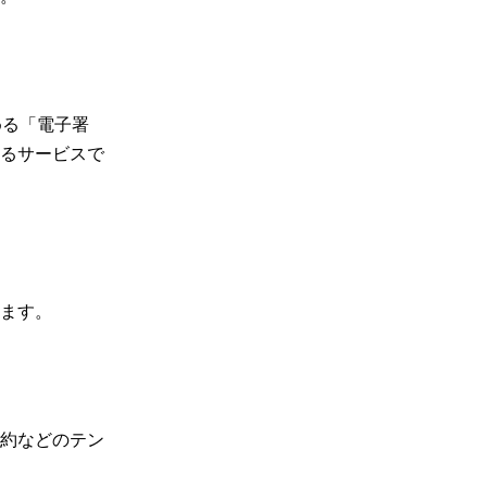
める「電子署
るサービスで
ます。
約などのテン