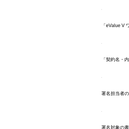
「eValu
「契約名・内
署名担当者の
署名対象の書