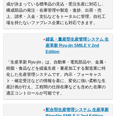
成が決まっている標準品の見込・受注生産に対応し、
構成部品の発注・在庫管理や製造・進捗、出荷・売
上、請求・入金・支払などをトータルに管理。自社工
場を持たないファブレス企業にも対応できます。
繰返・量産型生産管理システム 生
産革新 Ryu-jin SMILE V 2nd
Edition
「生産革新 Ryu-jin」は、自動車・電気部品や、金属・
樹脂・食品などを繰返生産・量産加工する製造業に特
化した生産管理システムです。内示・フォーキャス
ト・確定受注などの情報を基に、変化に強い柔軟な生
産計画が行え、工程間の仕掛在庫なども含めた在庫の
適正コントロールが可能です。
配合型生産管理システム 生産革新
Blendjin SMILE V 2nd Edition