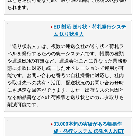
ムとも連携可能なため、最小限の準備で現場DXを始め
られます。
EDI対応 送り状・荷札発行システ
ム 送り状名人
「送り状名人」は、複数の運送会社の送り状／荷札ラ
ベルを発行するための統一システムです。帳票の種類
や運送EDIの有無など、運送会社ごとに異なった業務形
態に柔軟に対応し統一したオペレーションで運用が可
能です。お問い合わせ番号の自社採番に対応し、社内
や取引先への共有・活用、配送状況のお問い合わせ時
にも迅速な回答ができます。また、出荷ミスの原因と
なる納品書などの出荷帳票と送り状とのカルタ取りも
削減可能です。
33,000本超の実績がある帳票作
成・発行システム 伝発名人.NET