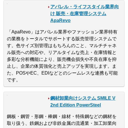
アパレル・ライフスタイル業界向
け 販売・在庫管理システム
ApaRevo
「ApaRevo」はアパレル業界やファッション業界特有
の業務をトータルでサポートする販売管理システムで
す。色サイズ別管理はもちろんのこと、マルチチャネ
ル販売への対応や、リアルタイムな売上・在庫情報と
多彩な分析機能により、販売機会損失や不良在庫を抑
止し、企業の体質強化と売上アップを実現します。ま
た、POSやEC、EDIなどとのシームレスな連携も可能
です。
鋼材卸業向けシステム SMILE V
2nd Edition PowerSteel
鋼板・鋼管・形鋼・棒鋼・線材・特殊鋼などの鋼材を
取り扱う、鉄鋼および非鉄金属の流通業・加工卸業向