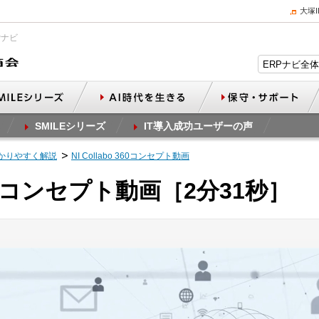
大塚
Pナビ
SMILEシリーズ
IT導入成功ユーザーの声
かりやすく解説
NI Collabo 360コンセプト動画
o 360コンセプト動画［2分31秒］