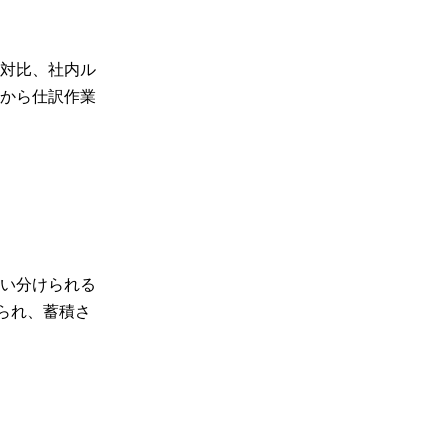
の対比、社内ル
から仕訳作業
い分けられる
められ、蓄積さ