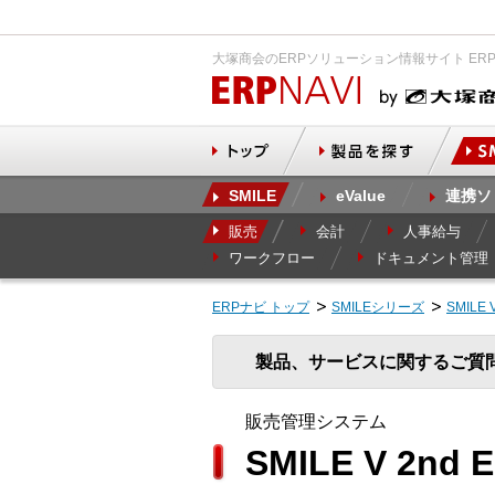
大塚商会のERPソリューション情報サイト ER
SMILE
eValue
連携ソ
販売
会計
人事給与
ワークフロー
ドキュメント管理
ERPナビ トップ
SMILEシリーズ
SMILE 
製品、サービスに関するご質
販売管理システム
SMILE V 2