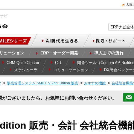
大塚
Pナビ
リューション
ERP・オーダー開発
導入までの流れ
CRM QuickCreator
CTI
開発ツール（Custom AP Builde
スケジューラ
コミュニケーション
DX統合パッケー
V
販売管理システム SMILE V 2nd Edition 販売
おすすめ機能
会社統合機能
問がございましたら、お気軽にお問い合わせください。
nd Edition 販売・会計 会社