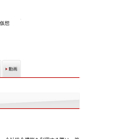
を仮想
動画