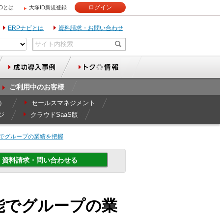
ログイン
IDとは
大塚ID新規登録
ERPナビとは
資料請求・お問い合わせ
ご利用中のお客様
r）
セールスマネジメント
ジ
クラウドSaaS版
でグループの業績を把握
資料請求・問い合わせる
統合機能でグループの業