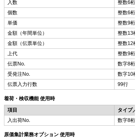
入数
整数6桁
個数
整数6桁
単価
整数9桁
金額（年間単位）
整数13桁
金額（伝票単位）
整数12桁
上代
整数9桁
伝票No.
数字8桁
受発注No.
数字10桁
伝票入力行数
99行
着荷・検収機能 使用時
項目
タイプ／
入出荷No.
数字8桁
原価集計業務オプション 使用時