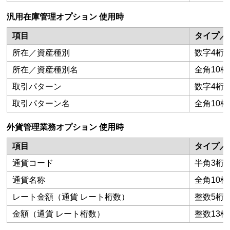
汎用在庫管理オプション 使用時
項目
タイプ／
所在／資産種別
数字4桁
所在／資産種別名
全角10桁
取引パターン
数字4桁
取引パターン名
全角10桁
外貨管理業務オプション 使用時
項目
タイプ／
通貨コード
半角3桁
通貨名称
全角10桁
レート金額（通貨 レート桁数）
整数5桁
金額（通貨 レート桁数）
整数13