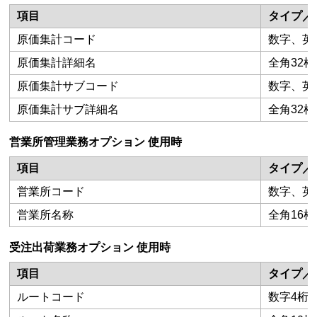
項目
タイプ／
原価集計コード
数字、英数
原価集計詳細名
全角32桁
原価集計サブコード
数字、英
原価集計サブ詳細名
全角32桁
営業所管理業務オプション 使用時
項目
タイプ／
営業所コード
数字、英数
営業所名称
全角16桁
受注出荷業務オプション 使用時
項目
タイプ／
ルートコード
数字4桁