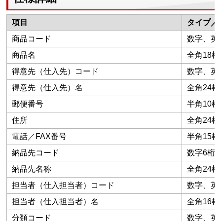
項目
タイプ／
商品コード
数字、英数カ
商品名
全角18桁
得意先（仕入先）コード
数字、英数
得意先（仕入先）名
全角24桁
郵便番号
半角10桁
住所
全角24桁
電話／FAX番号
半角15桁
納品先コード
数字6桁
納品先名称
全角24桁
担当者（仕入担当者）コード
数字、英数
担当者（仕入担当者）名
全角16桁
分類コード
数字、英数