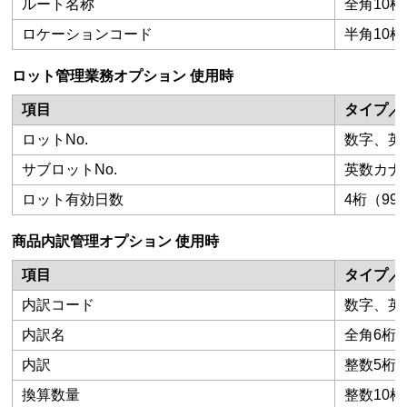
ルート名称
全角10桁
ロケーションコード
半角10桁
ロット管理業務オプション 使用時
項目
タイプ／
ロットNo.
数字、英
サブロットNo.
英数カナ 
ロット有効日数
4桁（99
商品内訳管理オプション 使用時
項目
タイプ／
内訳コード
数字、英数
内訳名
全角6桁
内訳
整数5桁
換算数量
整数10