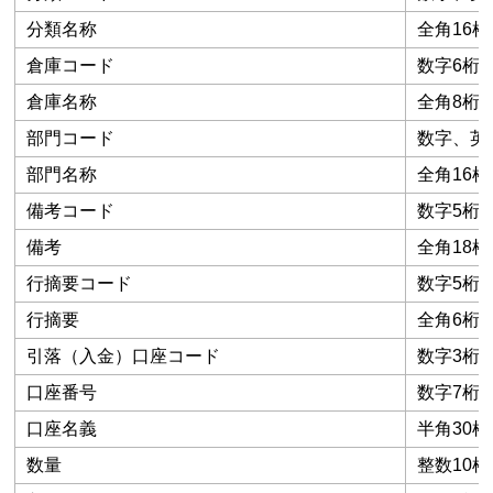
分類名称
全角16桁
倉庫コード
数字6桁
倉庫名称
全角8桁
部門コード
数字、英数
部門名称
全角16桁
備考コード
数字5桁
備考
全角18桁
行摘要コード
数字5桁
行摘要
全角6桁（
引落（入金）口座コード
数字3桁
口座番号
数字7桁
口座名義
半角30桁
数量
整数10