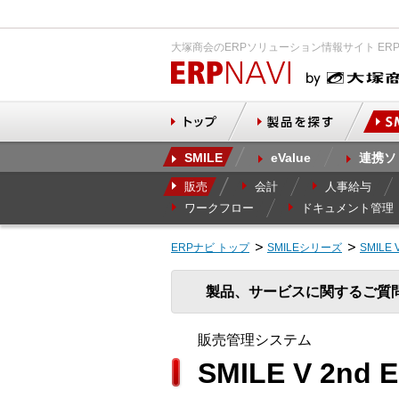
大塚商会のERPソリューション情報サイト ER
SMILE
eValue
連携ソ
販売
会計
人事給与
ワークフロー
ドキュメント管理
ERPナビ トップ
SMILEシリーズ
SMILE 
製品、サービスに関するご質
販売管理システム
SMILE V 2nd 