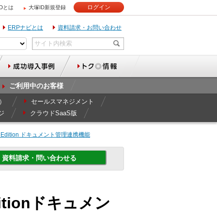
ログイン
IDとは
大塚ID新規登録
ERPナビとは
資料請求・お問い合わせ
ご利用中のお客様
r）
セールスマネジメント
ジ
クラウドSaaS版
2nd Edition ドキュメント管理連携機能
資料請求・問い合わせる
 Editionドキュメン