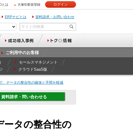
ログイン
IDとは
大塚ID新規登録
ERPナビとは
資料請求・お問い合わせ
ご利用中のお客様
r）
セールスマネジメント
ジ
クラウドSaaS版
で、データの整合性の確保と手間を軽減
資料請求・問い合わせる
携で、データの整合性の