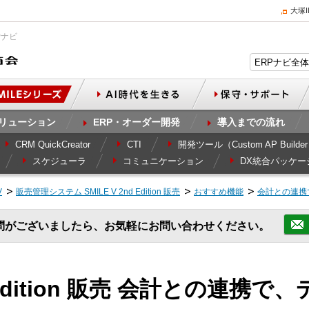
大塚
Pナビ
リューション
ERP・オーダー開発
導入までの流れ
CRM QuickCreator
CTI
開発ツール（Custom AP Builde
スケジューラ
コミュニケーション
DX統合パッケー
V
販売管理システム SMILE V 2nd Edition 販売
おすすめ機能
会計との連携
問がございましたら、お気軽にお問い合わせください。
nd Edition 販売 会計との連