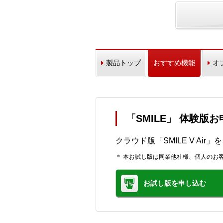
製品トップ
おすすめ機能
オ
「SMILE」 体験版
クラウド版「SMILE V Ai
＊ 本お試し版は同業他社様、個人のお
お試し版を申し込む