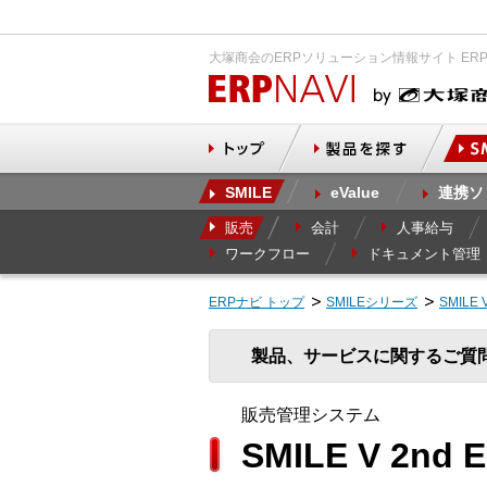
大塚商会のERPソリューション情報サイト ER
SMILE
eValue
連携ソ
販売
会計
人事給与
ワークフロー
ドキュメント管理
ERPナビ トップ
SMILEシリーズ
SMILE 
製品、サービスに関するご質
販売管理システム
SMILE V 2