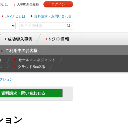
ログイン
IDとは
大塚ID新規登録
ERPナビとは
資料請求・お問い合わせ
ご利用中のお客様
r）
セールスマネジメント
ジ
クラウドSaaS版
プション
資料請求・問い合わせる
プション