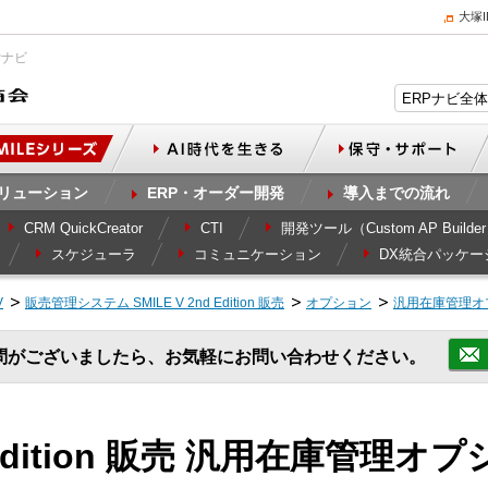
大塚
Pナビ
リューション
ERP・オーダー開発
導入までの流れ
CRM QuickCreator
CTI
開発ツール（Custom AP Builde
スケジューラ
コミュニケーション
DX統合パッケー
V
販売管理システム SMILE V 2nd Edition 販売
オプション
汎用在庫管理オ
問がございましたら、お気軽にお問い合わせください。
d Edition 販売 汎用在庫管理オ