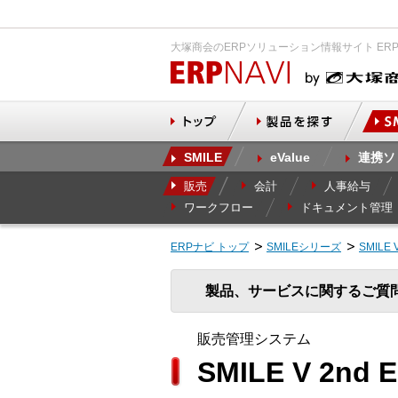
大塚商会のERPソリューション情報サイト ER
SMILE
eValue
連携ソ
販売
会計
人事給与
ワークフロー
ドキュメント管理
ERPナビ トップ
SMILEシリーズ
SMILE 
製品、サービスに関するご質
販売管理システム
SMILE V 2n