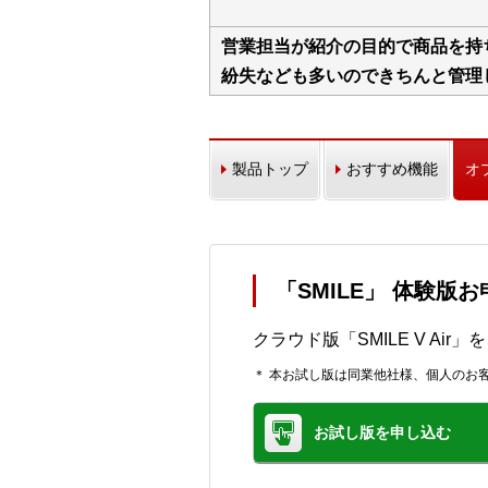
営業担当が紹介の目的で商品を持
紛失なども多いのできちんと管理
製品トップ
おすすめ機能
オ
「SMILE」 体験版
クラウド版「SMILE V Ai
＊ 本お試し版は同業他社様、個人のお
お試し版を申し込む