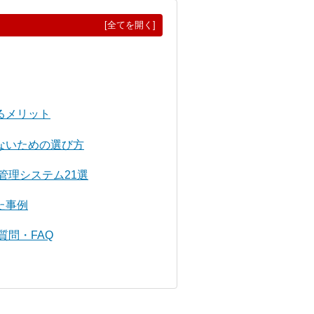
[全てを開く]
るメリット
ないための選び方
管理システム21選
た事例
質問・FAQ