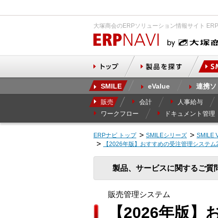
大塚商会のERPソリューション情報サイト ER
SMILE
eValue
連携ソ
販売
会計
人事給与
ワークフロー
ドキュメント管理
ERPナビ トップ
SMILEシリーズ
SMILE 
【2026年版】おすすめの受注管理システム
製品、サービスに関するご質
販売管理システム
【2026年版