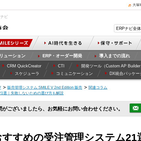
大塚
Pナビ
リューション
ERP・オーダー開発
導入までの流れ
CRM QuickCreator
CTI
開発ツール（Custom AP Builde
スケジューラ
コミュニケーション
DX統合パッケー
V
販売管理システム SMILE V 2nd Edition 販売
関連コラム
21選｜失敗しないための選び方も解説
問がございましたら、お気軽にお問い合わせください。
】おすすめの受注管理システム2