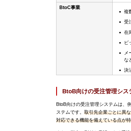
BtoC事業
複
受
在
ピ
メ
な
決
BtoB向けの受注管理シス
BtoB向けの受注管理システムは
ステムです。
取引先企業ごとに異な
対応できる機能を備えている点が特