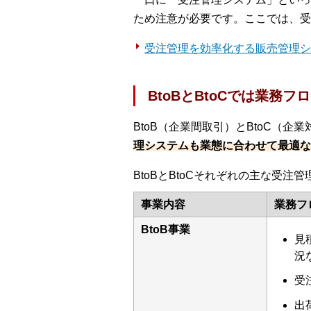
ため注意が必要です。ここでは、受
受注管理を効率化する販売管理シス
BtoBとBtoCでは業務
BtoB（企業間取引）とBtoC（
理システムも業態に合わせて最適な
BtoBとBtoCそれぞれの主な受
事業内容
業務フ
BtoB事業
見
況
受
出