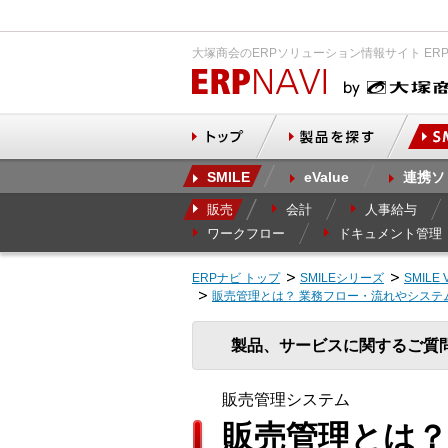
大塚商会のERPソリューション情報サイト ER
SMILE
eValue
連携ソ
販売
会計
人事給与
ワークフロー
ドキュメント管理
ERPナビ トップ
SMILEシリーズ
SMILE 
販売管理とは？ 業務フロー・流れやシステ
製品、サービスに関するご質
販売管理システム
販売管理とは？