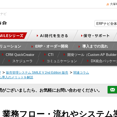
大塚
Pナビ
リューション
ERP・オーダー開発
導入までの流れ
CRM QuickCreator
CTI
開発ツール（Custom AP Builde
スケジューラ
コミュニケーション
DX統合パッケー
V
販売管理システム SMILE V 2nd Edition 販売
関連コラム
ム導入のメリットを解説
問がございましたら、お気軽にお問い合わせください。
 業務フロー・流れやシステム