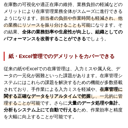
在庫数の可視化や適正在庫の維持、業務負担の軽減などの
メリットにより在庫管理業務全体がスムーズに進行できる
ようになります。
担当者の負担や作業時間も軽減され、他
の業務にリソースを振り分けることも可能
になります。そ
の結果、
全体の業務効率や生産性が向上し、組織としての
パフォーマンスを改善することができる
でしょう。
紙・Excel管理でのデメリットをカバーできる
従来の紙やExcelでの在庫管理は、入力ミスや属人化、デ
ータの一元化が困難といった課題があります。在庫管理シ
ステムにはこれらの課題を解決するための機能が多数搭載
されており、手作業による入力ミスを軽減や、
在庫管理に
関する正確なデータをリアルタイムで把握
し、一元的に管
理することが可能
です。さらに
大量のデータ処理や集計、
分析もシステム上にて自動で行える
ため、作業効率と精度
を大幅に向上することが可能です。