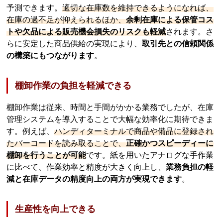
予測できます。
適切な在庫数を維持できるようになれば、
在庫の過不足が抑えられるほか、
余剰在庫による保管コス
トや欠品による販売機会損失のリスクも軽減
されます。さ
らに安定した商品供給の実現により、
取引先との信頼関係
の構築にもつながります
。
棚卸作業の負担を軽減できる
棚卸作業は従来、時間と手間がかかる業務でしたが、在庫
管理システムを導入することで大幅な効率化に期待できま
す。例えば、
ハンディターミナルで商品や備品に登録され
たバーコードを読み取ることで、
正確かつスピーディーに
棚卸を行うことが可能
です。紙を用いたアナログな手作業
に比べて、作業効率と精度が大きく向上し、
業務負担の軽
減と在庫データの精度向上の両方が実現できます
。
生産性を向上できる