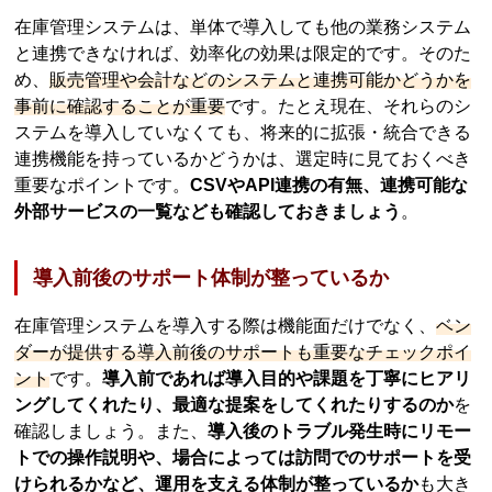
在庫管理システムは、単体で導入しても他の業務システム
と連携できなければ、効率化の効果は限定的です。そのた
め、
販売管理や会計などのシステムと連携可能かどうかを
事前に確認することが重要
です。たとえ現在、それらのシ
ステムを導入していなくても、将来的に拡張・統合できる
連携機能を持っているかどうかは、選定時に見ておくべき
重要なポイントです。
CSVやAPI連携の有無、連携可能な
外部サービスの一覧なども確認しておきましょう
。
導入前後のサポート体制が整っているか
在庫管理システムを導入する際は機能面だけでなく、
ベン
ダーが提供する導入前後のサポートも重要なチェックポイ
ント
です。
導入前であれば導入目的や課題を丁寧にヒアリ
ングしてくれたり、最適な提案をしてくれたりするのか
を
確認しましょう。また、
導入後のトラブル発生時にリモー
トでの操作説明や、場合によっては訪問でのサポートを受
けられるかなど、運用を支える体制が整っているか
も大き