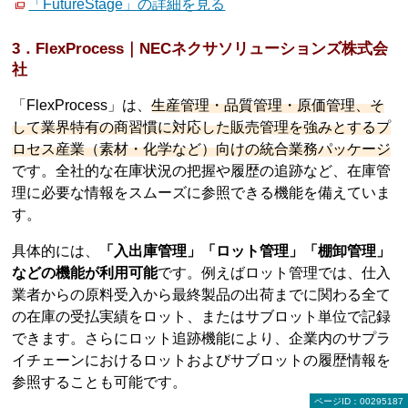
「FutureStage」の詳細を見る
3．FlexProcess｜NECネクサソリューションズ株式会
社
「FlexProcess」は、
生産管理・品質管理・原価管理、そ
して業界特有の商習慣に対応した販売管理を強みとするプ
ロセス産業（素材・化学など）向けの統合業務パッケージ
です。全社的な在庫状況の把握や履歴の追跡など、在庫管
理に必要な情報をスムーズに参照できる機能を備えていま
す。
具体的には、
「入出庫管理」「ロット管理」「棚卸管理」
などの機能が利用可能
です。例えばロット管理では、仕入
業者からの原料受入から最終製品の出荷までに関わる全て
の在庫の受払実績をロット、またはサブロット単位で記録
できます。さらにロット追跡機能により、企業内のサプラ
イチェーンにおけるロットおよびサブロットの履歴情報を
参照することも可能です。
ページID：00295187