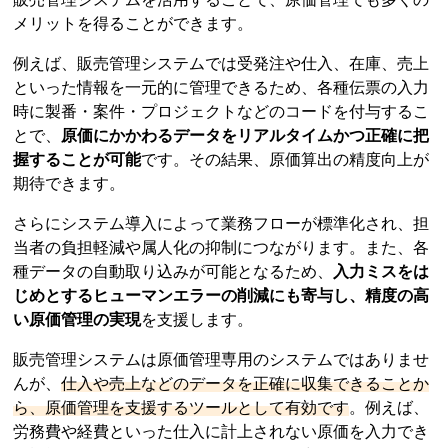
メリットを得ることができます。
例えば、販売管理システムでは受発注や仕入、在庫、売上
といった情報を一元的に管理できるため、各種伝票の入力
時に製番・案件・プロジェクトなどのコードを付与するこ
とで、
原価にかかわるデータをリアルタイムかつ正確に把
握することが可能
です。その結果、原価算出の精度向上が
期待できます。
さらにシステム導入によって業務フローが標準化され、担
当者の負担軽減や属人化の抑制につながります。また、各
種データの自動取り込みが可能となるため、
入力ミスをは
じめとするヒューマンエラーの削減にも寄与し、精度の高
い原価管理の実現
を支援します。
販売管理システムは原価管理専用のシステムではありませ
んが、
仕入や売上などのデータを正確に収集できることか
ら、原価管理を支援するツールとして有効です
。例えば、
労務費や経費といった仕入に計上されない原価を入力でき