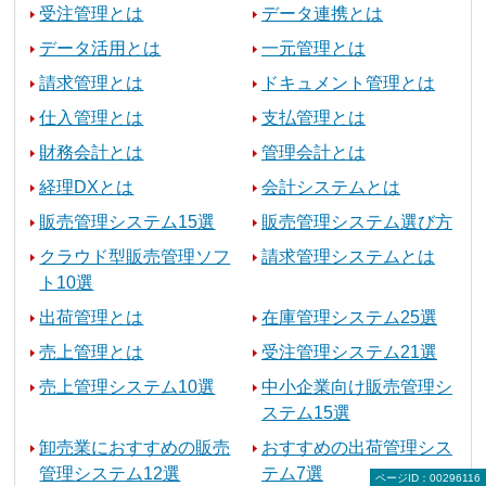
受注管理とは
データ連携とは
データ活用とは
一元管理とは
請求管理とは
ドキュメント管理とは
仕入管理とは
支払管理とは
財務会計とは
管理会計とは
経理DXとは
会計システムとは
販売管理システム15選
販売管理システム選び方
クラウド型販売管理ソフ
請求管理システムとは
ト10選
出荷管理とは
在庫管理システム25選
売上管理とは
受注管理システム21選
売上管理システム10選
中小企業向け販売管理シ
ステム15選
卸売業におすすめの販売
おすすめの出荷管理シス
管理システム12選
テム7選
ページID：00296116