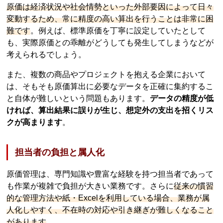
原価は経済状況や社会情勢といった外部要因によって日々
変動するため、常に精度の高い算出を行うことは非常に困
難です
。例えば、標準原価を丁寧に設定していたとして
も、実際原価との乖離がどうしても発生してしまうなどが
考えられるでしょう。
また、複数の商品やプロジェクトを抱える企業において
は、そもそも原価算出に必要なデータを正確に集約するこ
と自体が難しいという問題もあります。
データの精度が低
ければ、算出結果に誤りが生じ、想定外の支出を招くリス
クが高まります
。
担当者の負担と属人化
原価管理は、専門知識や豊富な経験を持つ担当者であって
も作業が複雑で負担が大きい業務です。さらに
従来の慣習
的な管理方法や紙・Excelを利用している場合、業務が属
人化しやすく、不在時の対応や引き継ぎが難しくなること
があります
。