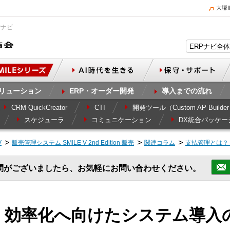
大塚
Pナビ
リューション
ERP・オーダー開発
導入までの流れ
CRM QuickCreator
CTI
開発ツール（Custom AP Builde
スケジューラ
コミュニケーション
DX統合パッケー
V
販売管理システム SMILE V 2nd Edition 販売
関連コラム
支払管理とは？
問がございましたら、お気軽にお問い合わせください。
 効率化へ向けたシステム導入