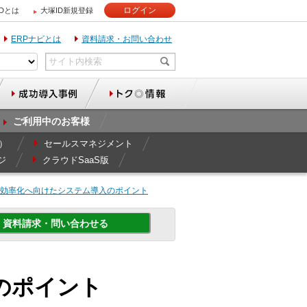
ログイン
IDとは
大塚ID新規登録
ERPナビとは
資料請求・お問い合わせ
ご利用中のお客様
r）
セールスマネジメント
ジ
クラウドSaaS版
 効率化へ向けたシステム導入のポイント
資料請求・問い合わせる
のポイント