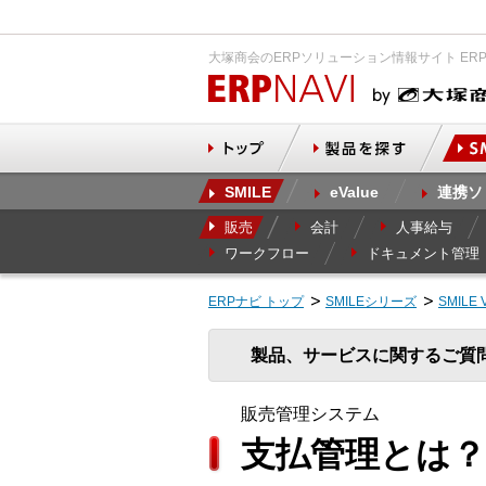
大塚商会のERPソリューション情報サイト ER
SMILE
eValue
連携ソ
販売
会計
人事給与
ワークフロー
ドキュメント管理
ERPナビ トップ
SMILEシリーズ
SMILE 
製品、サービスに関するご質
販売管理システム
支払管理とは？