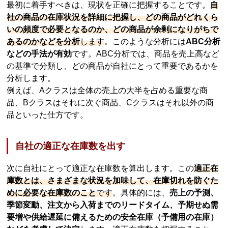
最初に着手すべきは、現状を正確に把握することです。
自
社の商品の在庫状況を詳細に把握し、どの商品がどれくら
いの頻度で必要となるのか、どの商品が余剰になりがちで
あるのかなどを分析
します
。このような分析には
ABC分析
などの手法が有効
です。ABC分析では、商品を売上高など
の基準で分類し、どの商品が自社にとって重要であるかを
分析します。
例えば、Aクラスは全体の売上の大半を占める重要な商
品、Bクラスはそれに次ぐ商品、Cクラスはそれ以外の商
品といった仕方です。
自社の適正な在庫数を出す
次に自社にとって適正な在庫数を算出します。この
適正在
庫数とは、さまざまな状況を加味して、在庫切れを防ぐた
めに必要な在庫数のこと
です
。具体的には、
売上の予測、
季節変動、注文から入荷までのリードタイム、予期せぬ需
要増や供給遅延に備えるための安全在庫（予備用の在庫）