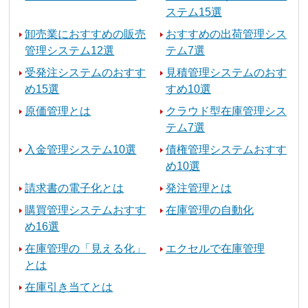
ステム15選
卸売業におすすめの販売
おすすめの出荷管理シス
管理システム12選
テム7選
受発注システムのおすす
見積管理システムのおす
め15選
すめ10選
原価管理とは
クラウド型在庫管理シス
テム7選
入金管理システム10選
債権管理システムおすす
め10選
請求書の電子化とは
発注管理とは
購買管理システムおすす
在庫管理の自動化
め16選
在庫管理の「見える化」
エクセルで在庫管理
とは
在庫引き当てとは