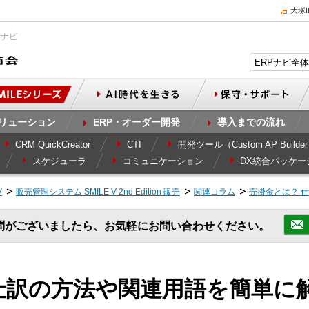
大塚
Pナビ
リューション
ERP・オーダー開発
導入までの流れ
CRM QuickCreator
CTI
開発ツール（Custom AP Builde
スケジューラ
コミュニケーション
DX統合パッケー
V
販売管理システム SMILE V 2nd Edition 販売
関連コラム
売掛金とは？ 
問がございましたら、お気軽にお問い合わせください。
仕訳の方法や関連用語を簡単に