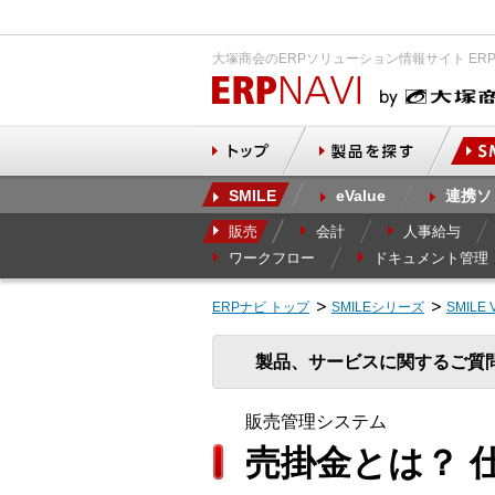
大塚商会のERPソリューション情報サイト ER
SMILE
eValue
連携ソ
販売
会計
人事給与
ワークフロー
ドキュメント管理
ERPナビ トップ
SMILEシリーズ
SMILE 
製品、サービスに関するご質
販売管理システム
売掛金とは？ 