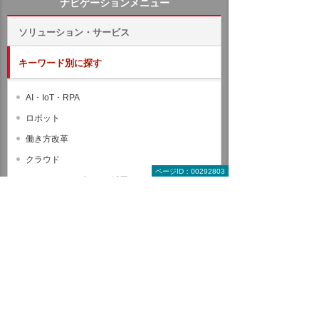
ナビゲーションメニュー
ソリューション・サービス
キーワード別に探す
AI・IoT・RPA
ロボット
働き方改革
クラウド
ページID：00292803
モバイル・タブレット活用
セキュリティ
バックアップ・災害対策（BCP）
サーバー活用
複合機・コピー機活用
文書管理・電子契約・ペーパーレス
情報共有・会議システム