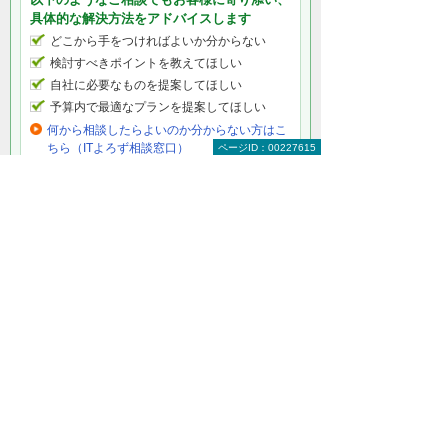
具体的な解決方法をアドバイスします
どこから手をつければよいか分からない
検討すべきポイントを教えてほしい
自社に必要なものを提案してほしい
予算内で最適なプランを提案してほしい
何から相談したらよいのか分からない方はこ
ちら（ITよろず相談窓口）
ページID：00227615
仮想化をもっと知りたい
仮想化 トップ
HCIスターターキット
HPE SimpliVity
VMware vSphere
仮想化導入支援サービス
ナビゲーションメニュー