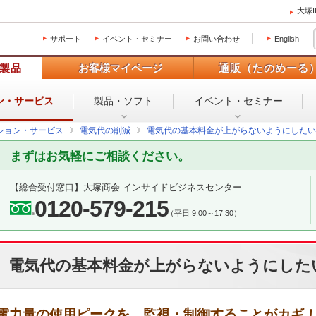
大塚
サポート
イベント・セミナー
お問い合わせ
English
製品
お客様マイページ
通販（たのめーる
ン・
サービス
製品・ソフト
イベント・
セミナー
ション・サービス
電気代の削減
電気代の基本料金が上がらないようにしたい
まずはお気軽にご相談ください。
【総合受付窓口】
大塚商会 インサイドビジネスセンター
0120-579-215
（平日 9:00～17:30）
電気代の基本料金が上がらないようにした
電力量の使用ピークを、監視・制御することがカギ