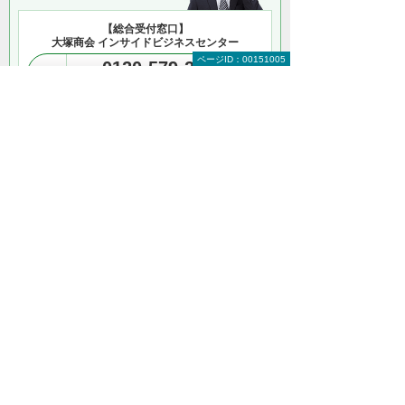
【総合受付窓口】
大塚商会 インサイドビジネスセンター
ページID：00151005
0120-579-215
（平日 9:00～17:30）
お問い合わせ
資料請求・お見積り
＊メールでの連絡をご希望の方も、お問い合わせボタンをご利
用ください。
以下のようなご相談でもお客様に寄り添い、
具体的な解決方法をアドバイスします
どこから手をつければよいか分からない
検討すべきポイントを教えてほしい
自社に必要なものを提案してほしい
予算内で最適なプランを提案してほしい
何から相談したらよいのか分からない方はこ
ちら（ITよろず相談窓口）
ナビゲーションメニュー