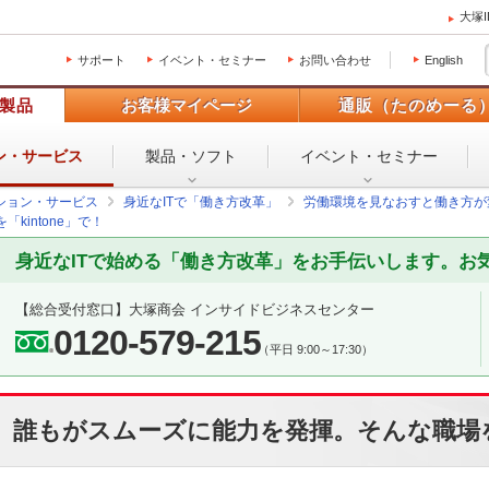
大塚
サポート
イベント・セミナー
お問い合わせ
English
製品
お客様マイページ
通販（たのめーる
ン・
サービス
製品・ソフト
イベント・
セミナー
ション・サービス
身近なITで「働き方改革」
労働環境を見なおすと働き方が
intone」で！
身近なITで始める「働き方改革」をお手伝いします。お
【総合受付窓口】
大塚商会 インサイドビジネスセンター
0120-579-215
（平日 9:00～17:30）
誰もがスムーズに能力を発揮。そんな職場を「