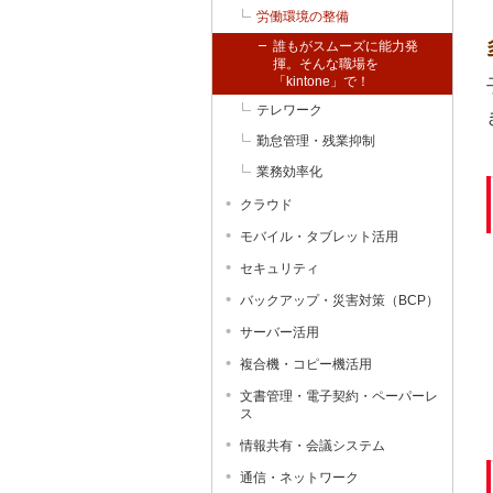
労働環境の整備
誰もがスムーズに能力発
揮。そんな職場を
「kintone」で！
テレワーク
勤怠管理・残業抑制
業務効率化
クラウド
モバイル・タブレット活用
セキュリティ
バックアップ・災害対策（BCP）
サーバー活用
複合機・コピー機活用
文書管理・電子契約・ペーパーレ
ス
情報共有・会議システム
通信・ネットワーク