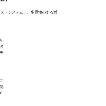
ファストシステム」。多様性のある労
ん
タ
テ
に
現
プ