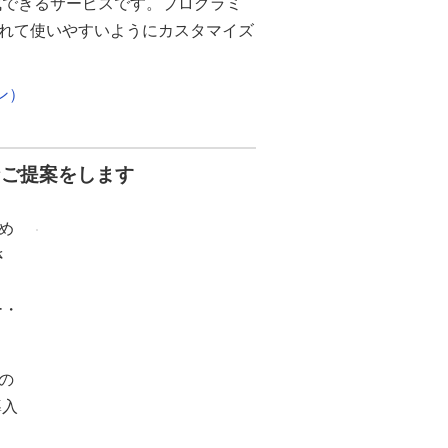
作成できるサービスです。プログラミ
れて使いやすいようにカスタマイズ
ン）
なご提案をします
め
さ
ー・
の
導入