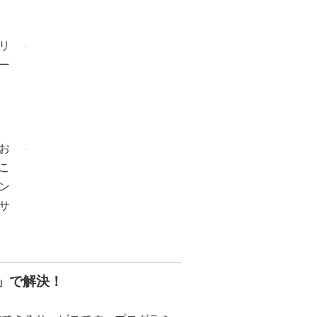
リ
ー
お
こ
ン
サ
e」で解決！