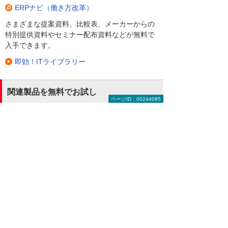
ERPナビ（働き方改革）
さまざまな提案資料、比較表、メーカーからの
特別提供資料やセミナー配布資料などが無料で
入手できます。
即効！ITライブラリー
関連製品を無料でお試し
ページID：00244085
LINE WORKS
国内8,000万人以上が利用する
LINEの使いやすさと便利さは
そのままに、企業でも安心して使える管理機能
とセキュリティを備えたクラウドサービスで
す。
LINE WORKS 製品詳細を見る
RemoteView（リモートビュー）