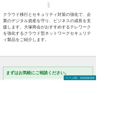
クラウド移行とセキュリティ対策の強化で、企
業のデジタル資産を守り、ビジネスの成長を支
援します。大塚商会がおすすめするテレワーク
を強化するクラウド型ネットワークセキュリテ
ィ製品をご紹介します。
まずはお気軽にご相談ください。
ページID：00308266
製品の選定やお見積りなど、お客
様のお悩みにお応えします。まず
はお気軽にご相談ください。
【総合受付窓口】
大塚商会 インサイドビジネスセンター
0120-579-215
（平日 9:00～17:30）