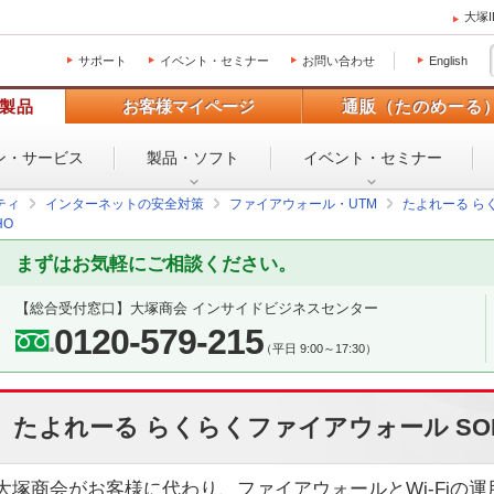
大塚
サポート
イベント・セミナー
お問い合わせ
English
製品
お客様マイページ
通販（たのめーる
ン・
サービス
製品・ソフト
イベント・
セミナー
ティ
インターネットの安全対策
ファイアウォール・UTM
たよれーる ら
HO
まずはお気軽にご相談ください。
【総合受付窓口】
大塚商会 インサイドビジネスセンター
0120-579-215
（平日 9:00～17:30）
たよれーる らくらくファイアウォール SO
大塚商会がお客様に代わり、ファイアウォールとWi-Fiの