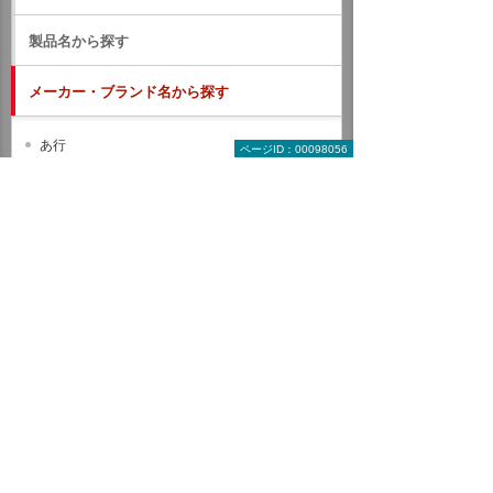
製品名から探す
メーカー・ブランド名から探す
あ行
ページID：00098056
か行
さ行
た行
な行
は行
ま行
や行
ら行
わ行
A B C