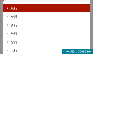
あ行
か行
さ行
た行
な行
は行
ページID：00097894
ま行
や行
ら行
わ行
A B C
D E F
G H I
J K L
M N O