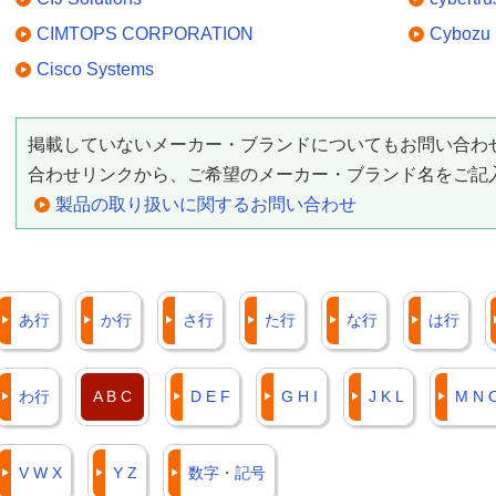
CIMTOPS CORPORATION
Cybozu
Cisco Systems
掲載していないメーカー・ブランドについてもお問い合わ
合わせリンクから、ご希望のメーカー・ブランド名をご記
製品の取り扱いに関するお問い合わせ
あ行
か行
さ行
た行
な行
は行
わ行
A B C
D E F
G H I
J K L
M N 
V W X
Y Z
数字・記号