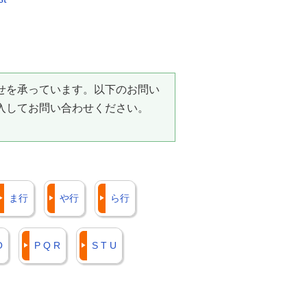
せを承っています。以下のお問い
入してお問い合わせください。
ま行
や行
ら行
O
P Q R
S T U