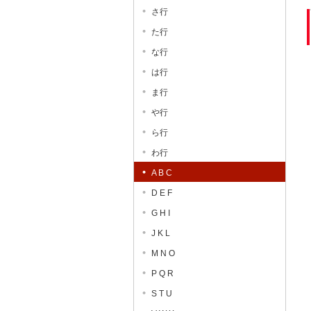
さ行
た行
な行
は行
ま行
や行
ら行
わ行
A B C
D E F
G H I
J K L
M N O
P Q R
S T U