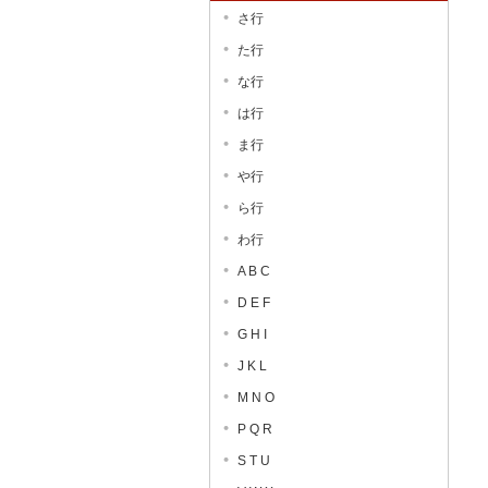
さ行
た行
な行
は行
ま行
や行
ら行
わ行
A B C
D E F
G H I
J K L
M N O
P Q R
S T U