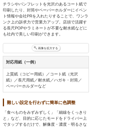
チラシやパンフレットを光沢のあるコート紙で
印刷したり、封筒やペーパーホルダーにイベン
ト情報や会社PRを入れたりすることで、ワンラ
ンク上の訴求力で営業力アップ。店頭で活躍す
る長尺POPやラミネートが不要な耐水紙などに
も社内で美しい印刷ができます。
画像を拡大する
対応用紙（一例）
上質紙（コピー用紙）／コート紙（光沢
紙）／長尺用紙／耐水紙／ハガキ・封筒／
ペーパーホルダーなど
難しい設定を行わずに簡単に色調整
「食べものをみずみずしく」「細線をくっきり
と」など、目的に応じたモードをドライバー上
でタップするだけで、解像度・濃度・明るさな