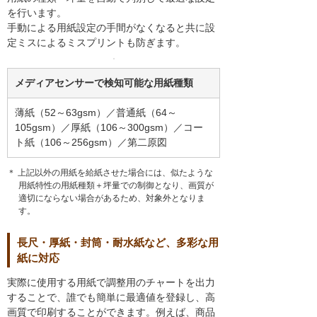
を行います。
手動による用紙設定の手間がなくなると共に設
定ミスによるミスプリントも防ぎます。
メディアセンサーで検知可能な用紙種類
薄紙（52～63gsm）／普通紙（64～
105gsm）／厚紙（106～300gsm）／コー
ト紙（106～256gsm）／第二原図
＊ 上記以外の用紙を給紙させた場合には、似たような
用紙特性の用紙種類＋坪量での制御となり、画質が
適切にならない場合があるため、対象外となりま
す。
長尺・厚紙・封筒・耐水紙など、多彩な用
紙に対応
実際に使用する用紙で調整用のチャートを出力
することで、誰でも簡単に最適値を登録し、高
画質で印刷することができます。例えば、商品