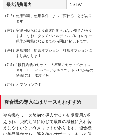
最大消費電力
1.5kW
（注2）使用環境、使用条件によって変わることがあり
ます。
（注3）室温用状況により高速起動されない場合があり
ます。なお、タッチパネルディスプレイのキー
操作が可能になるまでの時間は4秒以下です。
（注4）用紙種類、給紙オプション、排紙オプションに
より異なります。
（注5）1段目給紙カセット、大容量カセットペディス
タル・F1、ペーパーデッキユニット・F2からの
給紙時は、70枚／分
（注6）オプションです。
複合機の導入にはリースもおすすめ
複合機をリース契約で導入すると初期費用が抑
えられ、契約期間に応じて最新の機種に入れ替
えしやすいというメリットがあります。複合機
の製品選定から、導入後のサポート、もっと便