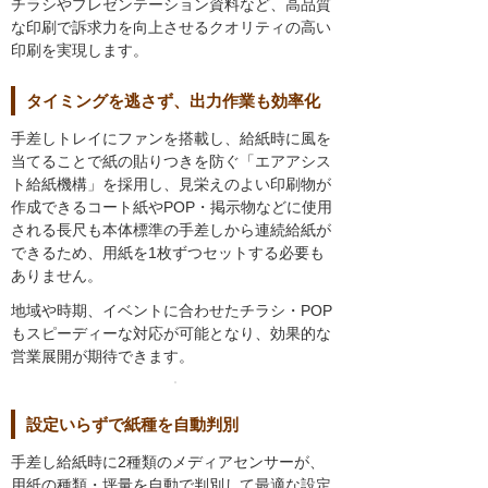
チラシやプレゼンテーション資料など、高品質
な印刷で訴求力を向上させるクオリティの高い
印刷を実現します。
タイミングを逃さず、出力作業も効率化
手差しトレイにファンを搭載し、給紙時に風を
当てることで紙の貼りつきを防ぐ「エアアシス
ト給紙機構」を採用し、見栄えのよい印刷物が
作成できるコート紙やPOP・掲示物などに使用
される長尺も本体標準の手差しから連続給紙が
できるため、用紙を1枚ずつセットする必要も
ありません。
地域や時期、イベントに合わせたチラシ・POP
もスピーディーな対応が可能となり、効果的な
営業展開が期待できます。
設定いらずで紙種を自動判別
手差し給紙時に2種類のメディアセンサーが、
用紙の種類・坪量を自動で判別して最適な設定