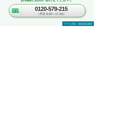
お気軽にお問い合わせください。
複数台購入時の価格相談
0120-579-215
関連ソリューションの提案依頼
（平日 9:00～17:30）
サポートについてのお問い合わせなど
何から相談したらよいのか分からない方はこ
ページID：00294387
ちら（ITよろず相談窓口）
関連するオンラインセミナー
現在、開催を予定しているイベントはございま
せん。
関連する地域別セミナー・展示会
文書管理・電子契約・ペーパーレス
AI・IoT
RPA
複合機・コピー機活用
営業・業務プロセス効率化
紙文書の管理・活用
見て・触って・すぐ実践できる！ 業務改善
DXハンズオンセミナー
～「kintone」「Copilot」「eValue V Air
mini」自社での活用イメージが具体的に分