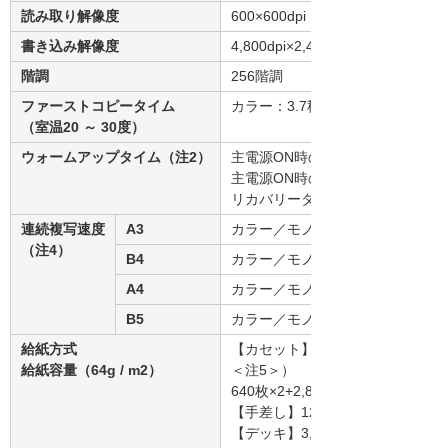
読み取り解像度
600×600dpi
書き込み解像度
4,800dpi×2,400dpi（コピー時：60
階調
256階調
ファーストコピータイム
カラー：3.7秒 モノクロ：2.7秒
（室温20 ～ 30度）
ウォームアップタイム（注2）
主電源ON時の高速起動が[ON]の
主電源ON時の高速起動が[OFF]
リカバリータイム：7秒以下（室温
連続複写速度
A3
カラー／モノクロ：33枚／分
（注4）
B4
カラー／モノクロ：38枚／分
A4
カラー／モノクロ：65枚／分（注
B5
カラー／モノクロ：65枚／分
給紙方式
【カセット】640枚×2+640枚×
給紙容量（64g / m2）
＜注5＞）
640枚×2+2,850枚×1カセッ
【手差し】120枚
【デッキ】3,000枚（ペーパーデ