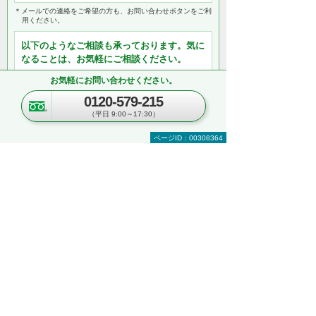
＊メールでの連絡をご希望の方も、お問い合わせボタンをご利
用ください。
以下のようなご相談も承っております。気に
なることは、お気軽にご相談ください。
複合機のリースやレンタルのご相談
お気軽にお問い合わせください。
オプション機器の同時見積りや購入
0120-579-215
業務に必須な機器の一括見積り
（平日 9:00～17:30）
複数台購入時の価格相談
関連ソリューションの提案依頼
ページID：00308364
サポートについてのお問い合わせなど
何から相談したらよいのか分からない方はこ
ちら（ITよろず相談窓口）
関連するオンラインセミナー
現在、開催を予定しているイベントはございま
せん。
関連する地域別セミナー・展示会