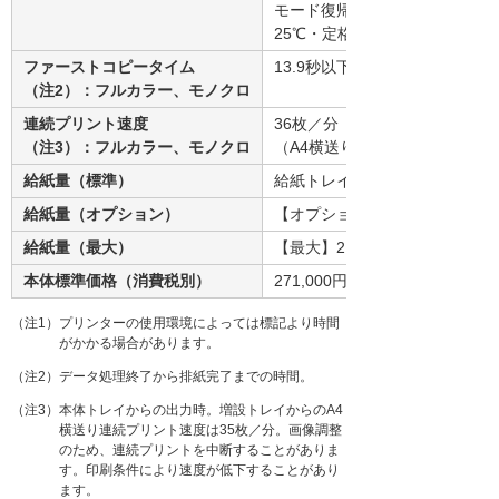
モード復帰時：12秒以下（常温
25℃・定格電圧時）
ファーストコピータイム
13.9秒以下（標準トレイにてA
（注2）：フルカラー、モノクロ
連続プリント速度
36枚／分（A4横送り）、20枚
（注3）：フルカラー、モノクロ
（A4横送り）
給紙量（標準）
給紙トレイ：320枚、手差しトレ
給紙量（オプション）
【オプション】増設トレイ：55
給紙量（最大）
【最大】2,630枚（550枚増設
本体標準価格（消費税別）
271,000円（税別）
（注1）プリンターの使用環境によっては標記より時間
がかかる場合があります。
（注2）データ処理終了から排紙完了までの時間。
（注3）本体トレイからの出力時。増設トレイからのA4
横送り連続プリント速度は35枚／分。画像調整
のため、連続プリントを中断することがありま
す。印刷条件により速度が低下することがあり
ます。