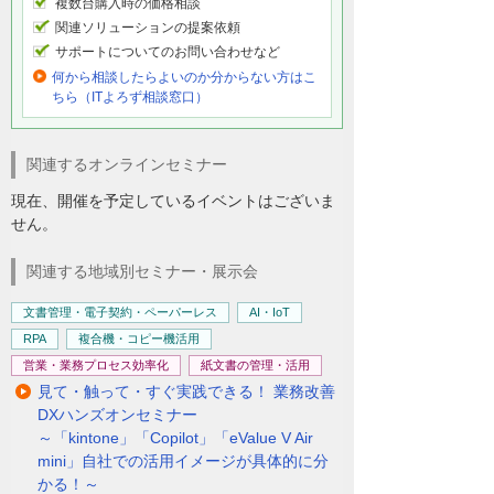
複数台購入時の価格相談
関連ソリューションの提案依頼
サポートについてのお問い合わせなど
何から相談したらよいのか分からない方はこ
ちら（ITよろず相談窓口）
関連するオンラインセミナー
現在、開催を予定しているイベントはございま
せん。
関連する地域別セミナー・展示会
文書管理・電子契約・ペーパーレス
AI・IoT
RPA
複合機・コピー機活用
営業・業務プロセス効率化
紙文書の管理・活用
見て・触って・すぐ実践できる！ 業務改善
DXハンズオンセミナー
～「kintone」「Copilot」「eValue V Air
mini」自社での活用イメージが具体的に分
かる！～