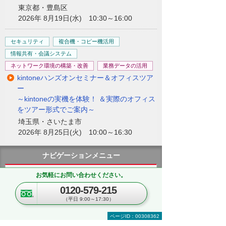
東京都・豊島区
2026年 8月19日(水) 10:30～16:00
セキュリティ
複合機・コピー機活用
情報共有・会議システム
ネットワーク環境の構築・改善
業務データの活用
kintoneハンズオンセミナー＆オフィスツア
ー
～kintoneの実機を体験！ ＆実際のオフィス
をツアー形式でご案内～
埼玉県・さいたま市
2026年 8月25日(火) 10:00～16:30
ナビゲーションメニュー
お気軽にお問い合わせください。
複合機・コピー機・プリンター
0120-579-215
製品・ソリューションを探す
（平日 9:00～17:30）
ページID：00308362
製品一覧