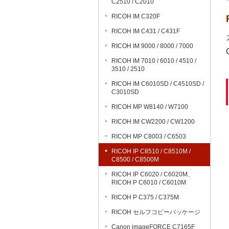
C2510 / C2010
RICOH IM C320F
RICOH IM C431 / C431F
RICOH IM 9000 / 8000 / 7000
RICOH IM 7010 / 6010 / 4510 /
3510 / 2510
RICOH IM C6010SD / C4510SD /
C3010SD
RICOH MP W8140 / W7100
RICOH IM CW2200 / CW1200
RICOH MP C8003 / C6503
RICOH IP C8510 / C8510M /
C8500 / C8500M
RICOH IP C6020 / C6020M、
RICOH P C6010 / C6010M
RICOH P C375 / C375M
RICOH セルフコピーパッケージ
Canon imageFORCE C7165F