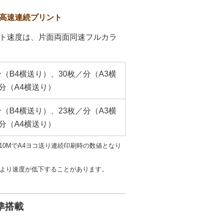
の高速連続プリント
ト速度は、片面両面同速フルカラ
分（B4横送り）、30枚／分（A3横
分（A4横送り）
分（B4横送り）、23枚／分（A3横
分（A4横送り）
C8510MでA4ヨコ送り連続印刷時の数値となり
により速度が低下することがあります。
標準搭載