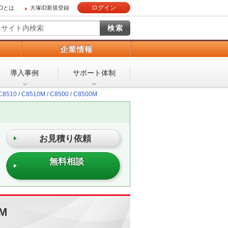
ログイン
IDとは
大塚ID新規登録
）
企業情報
導入事例
サポート体制
C8510 / C8510M / C8500 / C8500M
お見積り依頼
無料相談
0M