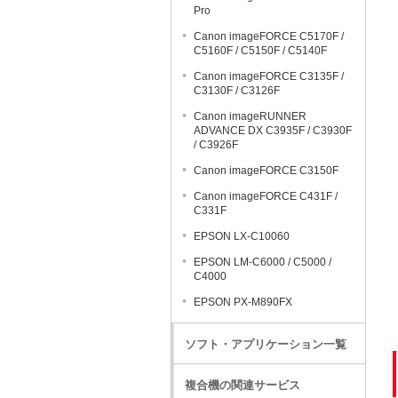
Pro
Canon imageFORCE C5170F /
C5160F / C5150F / C5140F
Canon imageFORCE C3135F /
C3130F / C3126F
Canon imageRUNNER
ADVANCE DX C3935F / C3930F
/ C3926F
Canon imageFORCE C3150F
Canon imageFORCE C431F /
C331F
EPSON LX-C10060
EPSON LM-C6000 / C5000 /
C4000
EPSON PX-M890FX
ソフト・アプリケーション一覧
複合機の関連サービス