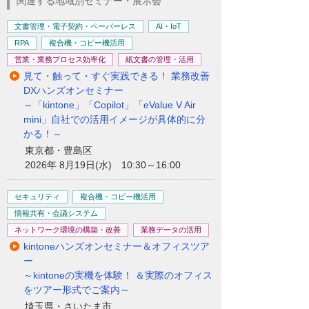
関連する地域別セミナー・展示会
文書管理・電子契約・ペーパーレス
AI・IoT
RPA
複合機・コピー機活用
営業・業務プロセス効率化
紙文書の管理・活用
見て・触って・すぐ実践できる！ 業務改善
DXハンズオンセミナー
～「kintone」「Copilot」「eValue V Air
mini」自社での活用イメージが具体的に分
かる！～
東京都・豊島区
2026年 8月19日(水) 10:30～16:00
セキュリティ
複合機・コピー機活用
情報共有・会議システム
ネットワーク環境の構築・改善
業務データの活用
kintoneハンズオンセミナー＆オフィスツア
ー
～kintoneの実機を体験！ ＆実際のオフィス
をツアー形式でご案内～
埼玉県・さいたま市