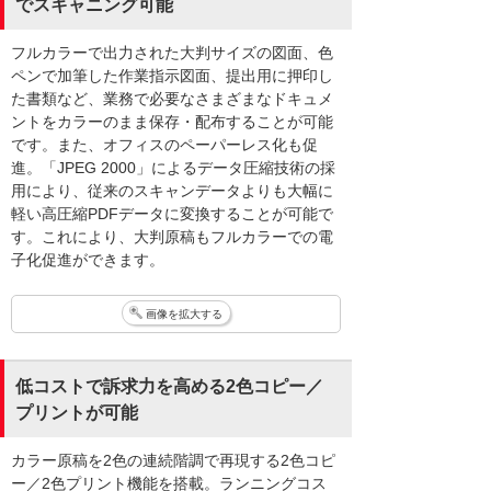
でスキャニング可能
フルカラーで出力された大判サイズの図面、色
ペンで加筆した作業指示図面、提出用に押印し
た書類など、業務で必要なさまざまなドキュメ
ントをカラーのまま保存・配布することが可能
です。また、オフィスのペーパーレス化も促
進。「JPEG 2000」によるデータ圧縮技術の採
用により、従来のスキャンデータよりも大幅に
軽い高圧縮PDFデータに変換することが可能で
す。これにより、大判原稿もフルカラーでの電
子化促進ができます。
画像を拡大する
低コストで訴求力を高める2色コピー／
プリントが可能
カラー原稿を2色の連続階調で再現する2色コピ
ー／2色プリント機能を搭載。ランニングコス