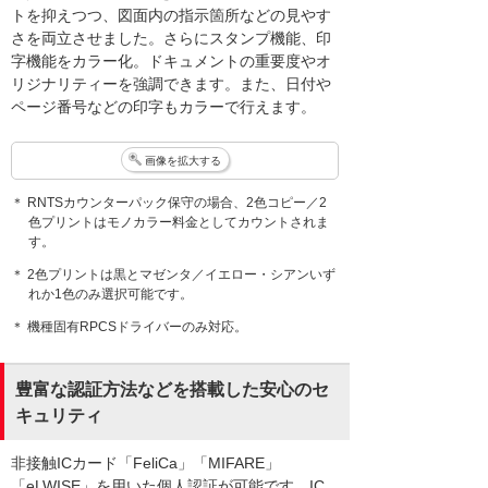
トを抑えつつ、図面内の指示箇所などの見やす
さを両立させました。さらにスタンプ機能、印
字機能をカラー化。ドキュメントの重要度やオ
リジナリティーを強調できます。また、日付や
ページ番号などの印字もカラーで行えます。
画像を拡大する
＊ RNTSカウンターパック保守の場合、2色コピー／2
色プリントはモノカラー料金としてカウントされま
す。
＊ 2色プリントは黒とマゼンタ／イエロー・シアンいず
れか1色のみ選択可能です。
＊ 機種固有RPCSドライバーのみ対応。
豊富な認証方法などを搭載した安心のセ
キュリティ
非接触ICカード「FeliCa」「MIFARE」
「eLWISE」を用いた個人認証が可能です。IC