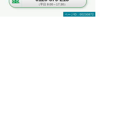
～kintoneの実機を体験！ ＆実際のオフィス
（平日 9:00～17:30）
をツアー形式でご案内～
埼玉県・さいたま市
ページID：00230872
2026年 8月25日(火) 10:00～16:30
ナビゲーションメニュー
複合機・コピー機・プリンター
製品・ソリューションを探す
製品一覧
RICOH IM C8010 / C6510
RICOH IM C8000 / C6500
RICOH IM C7010 / C6010 / C5510 / C4510 /
C3510 / C3010 / C2510 / C2010
RICOH IM C320F
RICOH IM C431 / C431F