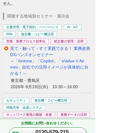
せん。
関連する地域別セミナー・展示会
文書管理・電子契約・ペーパーレス
AI・IoT
RPA
複合機・コピー機活用
営業・業務プロセス効率化
紙文書の管理・活用
見て・触って・すぐ実践できる！ 業務改善
DXハンズオンセミナー
～「kintone」「Copilot」「eValue V Air
mini」自社での活用イメージが具体的に分
かる！～
東京都・豊島区
2026年 8月19日(水) 10:30～16:00
セキュリティ
複合機・コピー機活用
情報共有・会議システム
ネットワーク環境の構築・改善
業務データの活用
kintoneハンズオンセミナー＆オフィスツア
お気軽にお問い合わせください。
ー
0120-579-215