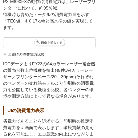
PX-M890FXの動作時消費電力は、レーザープリ
ンター*に比べて、約95％減、
待機時も含めたトータルの消費電力量を示す
「TEC値」も0.17kwhと高水準の値を実現して
ます。
画像を拡大する
＊ 印刷時の消費電力比較
IDCデータよりFY23のA4カラーレーザー複合機
の販売台数上位機種を抽出(条件:A4カラーレー
ザー／プリンターベース/20－30ppm)それぞれ
のベンダーの売れ筋モデルより印刷時の消費電
力を公開している機種を比較。各ベンダーの環
境や測定方法によって異なる場合があります。
UIの消費電力表示
省電力であることを訴求する、印刷時の推定消
費電力をUI画面で表示します。環境貢献の見え
る化を可能にし、エコ意識の向上につながりま