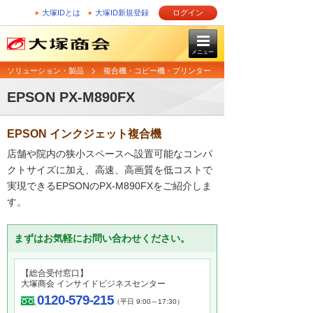
大塚IDとは
大塚ID新規登録
ログイン
メニュー
ソリューション・製品
複合機・コピー機・プリンター
EPSON PX-M890FX
EPSON インクジェット複合機
店舗や院内の狭小スペースへ設置可能なコンパ
クトサイズに加え、高速、高画質を低コストで
実現できるEPSONのPX-M890FXをご紹介しま
す。
まずはお気軽にお問い合わせください。
【総合受付窓口】
大塚商会 インサイドビジネスセンター
0120-579-215
（平日 9:00～17:30）