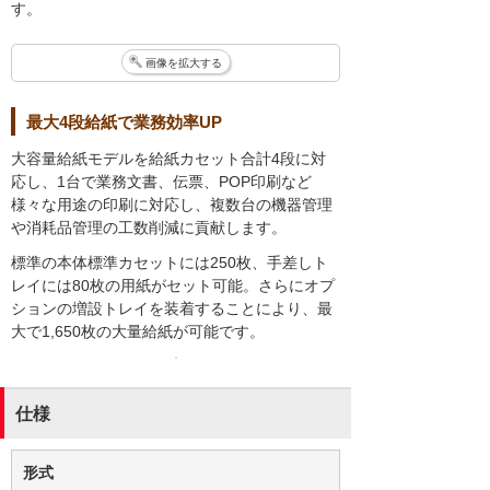
す。
画像を拡大する
最大4段給紙で業務効率UP
大容量給紙モデルを給紙カセット合計4段に対
応し、1台で業務文書、伝票、POP印刷など
様々な用途の印刷に対応し、複数台の機器管理
や消耗品管理の工数削減に貢献します。
標準の本体標準カセットには250枚、手差しト
レイには80枚の用紙がセット可能。さらにオプ
ションの増設トレイを装着することにより、最
大で1,650枚の大量給紙が可能です。
仕様
形式