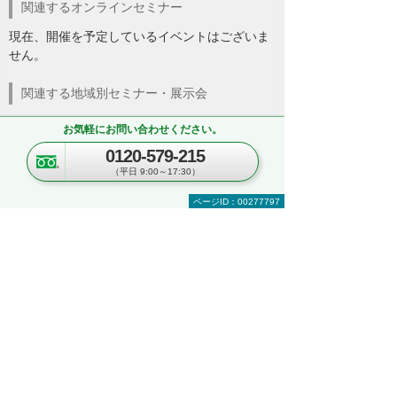
関連するオンラインセミナー
現在、開催を予定しているイベントはございま
せん。
関連する地域別セミナー・展示会
文書管理・電子契約・ペーパーレス
AI・IoT
お気軽にお問い合わせください。
RPA
複合機・コピー機活用
0120-579-215
営業・業務プロセス効率化
紙文書の管理・活用
（平日 9:00～17:30）
見て・触って・すぐ実践できる！ 業務改善
ページID：00277797
DXハンズオンセミナー
～「kintone」「Copilot」「eValue V Air
mini」自社での活用イメージが具体的に分
かる！～
東京都・豊島区
2026年 8月19日(水) 10:30～16:00
セキュリティ
複合機・コピー機活用
情報共有・会議システム
ネットワーク環境の構築・改善
業務データの活用