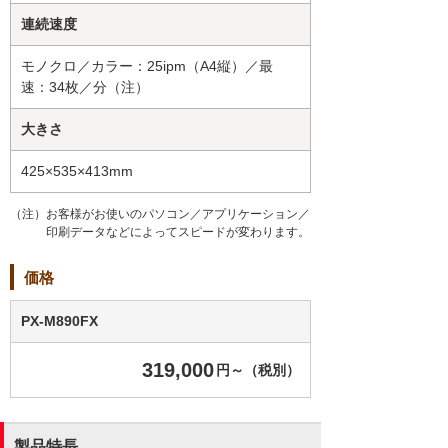
連続速度
モノクロ／カラー：25ipm（A4縦）／最
速：34枚／分（注）
大きさ
425×535×413mm
（注）お客様がお使いのパソコン／アプリケーション／
印刷データなどによってスピードが変わります。
価格
PX-M890FX
319,000
円～（税別）
製品特長