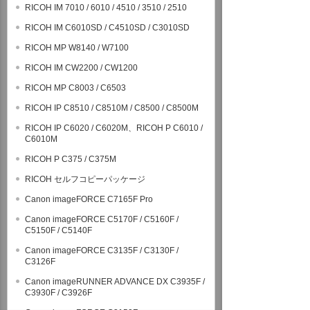
RICOH IM 7010 / 6010 / 4510 / 3510 / 2510
RICOH IM C6010SD / C4510SD / C3010SD
RICOH MP W8140 / W7100
RICOH IM CW2200 / CW1200
RICOH MP C8003 / C6503
RICOH IP C8510 / C8510M / C8500 / C8500M
RICOH IP C6020 / C6020M、RICOH P C6010 /
C6010M
RICOH P C375 / C375M
RICOH セルフコピーパッケージ
Canon imageFORCE C7165F Pro
Canon imageFORCE C5170F / C5160F /
C5150F / C5140F
Canon imageFORCE C3135F / C3130F /
C3126F
Canon imageRUNNER ADVANCE DX C3935F /
C3930F / C3926F