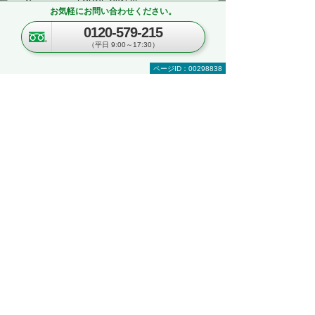
Canon imageFORCE C3150F
お気軽にお問い合わせください。
Canon imageFORCE C431F / C331F
0120-579-215
EPSON LX-C10060
（平日 9:00～17:30）
EPSON LM-C6000 / C5000 / C4000
ページID：00298838
EPSON PX-M890FX
ソフト・アプリケーション一覧
複合機の関連サービス
大塚商会のサポート体制
導入事例
関連セミナー
複合機の知恵袋（コラム）