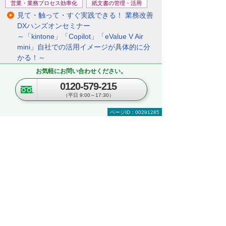
営業・業務プロセス効率化
紙文書の管理・活用
見て・触って・すぐ実践できる！ 業務改善
DXハンズオンセミナー
～「kintone」「Copilot」「eValue V Air
mini」自社での活用イメージが具体的に分
かる！～
東京都・豊島区
お気軽にお問い合わせください。
2026年 8月19日(水) 10:30～16:00
0120-579-215
（平日 9:00～17:30）
セキュリティ
複合機・コピー機活用
ページID：00291285
情報共有・会議システム
ネットワーク環境の構築・改善
業務データの活用
kintoneハンズオンセミナー＆オフィスツア
ー
～kintoneの実機を体験！ ＆実際のオフィス
をツアー形式でご案内～
埼玉県・さいたま市
2026年 8月25日(火) 10:00～16:30
ナビゲーションメニュー