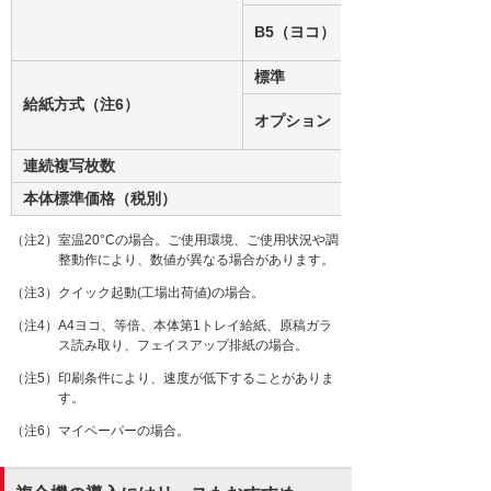
B5（ヨコ）
標準
給紙方式（注6）
オプション
連続複写枚数
本体標準価格（税別）
（注2）室温20°Cの場合。ご使用環境、ご使用状況や調
整動作により、数値が異なる場合があります。
（注3）クイック起動(工場出荷値)の場合。
（注4）A4ヨコ、等倍、本体第1トレイ給紙、原稿ガラ
ス読み取り、フェイスアップ排紙の場合。
（注5）印刷条件により、速度が低下することがありま
す。
（注6）マイペーパーの場合。