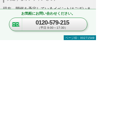
現在、開催を予定しているイベントはございま
お気軽にお問い合わせください。
せん。
0120-579-215
関連する地域別セミナー・展示会
（平日 9:00～17:30）
ページID：00271549
文書管理・電子契約・ペーパーレス
AI・IoT
RPA
複合機・コピー機活用
営業・業務プロセス効率化
紙文書の管理・活用
見て・触って・すぐ実践できる！ 業務改善
DXハンズオンセミナー
～「kintone」「Copilot」「eValue V Air
mini」自社での活用イメージが具体的に分
かる！～
東京都・豊島区
2026年 8月19日(水) 10:30～16:00
セキュリティ
複合機・コピー機活用
情報共有・会議システム
ネットワーク環境の構築・改善
業務データの活用