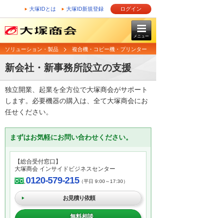
大塚IDとは
大塚ID新規登録
ログイン
メニュー
ソリューション・製品
複合機・コピー機・プリンター
新会社・新事務所設立の支援
独立開業、起業を全方位で大塚商会がサポート
します。必要機器の購入は、全て大塚商会にお
任せください。
まずはお気軽にお問い合わせください。
【総合受付窓口】
大塚商会 インサイドビジネスセンター
0120-579-215
（平日 9:00～17:30）
お見積り依頼
無料相談