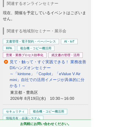
関連するオンラインセミナー
現在、開催を予定しているイベントはございま
せん。
関連する地域別セミナー・展示会
文書管理・電子契約・ペーパーレス
AI・IoT
RPA
複合機・コピー機活用
営業・業務プロセス効率化
紙文書の管理・活用
見て・触って・すぐ実践できる！ 業務改善
DXハンズオンセミナー
～「kintone」「Copilot」「eValue V Air
mini」自社での活用イメージが具体的に分
かる！～
東京都・豊島区
2026年 8月19日(水) 10:30～16:00
セキュリティ
複合機・コピー機活用
情報共有・会議システム
お気軽にお問い合わせください。
ネットワーク環境の構築・改善
業務データの活用