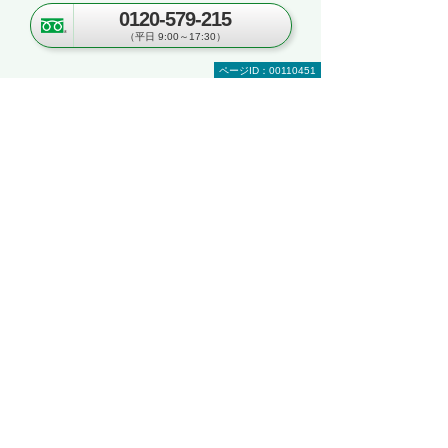
0120-579-215
kintoneハンズオンセミナー＆オフィスツア
ー
（平日 9:00～17:30）
～kintoneの実機を体験！ ＆実際のオフィス
ページID：00110451
をツアー形式でご案内～
埼玉県・さいたま市
2026年 8月25日(火) 10:00～16:30
ナビゲーションメニュー
複合機・コピー機・プリンター
製品・ソリューションを探す
製品一覧
ソフト・アプリケーション一覧
複合機の関連サービス
複合機・コピー機のリース