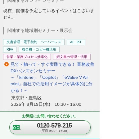
関連するオンラインセミナー
現在、開催を予定しているイベントはございま
せん。
関連する地域別セミナー・展示会
文書管理・電子契約・ペーパーレス
AI・IoT
RPA
複合機・コピー機活用
営業・業務プロセス効率化
紙文書の管理・活用
見て・触って・すぐ実践できる！ 業務改善
DXハンズオンセミナー
～「kintone」「Copilot」「eValue V Air
mini」自社での活用イメージが具体的に分
かる！～
東京都・豊島区
2026年 8月19日(水) 10:30～16:00
お気軽にお問い合わせください。
セキュリティ
複合機・コピー機活用
0120-579-215
情報共有・会議システム
（平日 9:00～17:30）
ネットワーク環境の構築・改善
業務データの活用