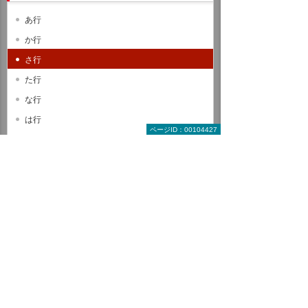
あ行
か行
さ行
た行
な行
は行
ページID：00104427
ま行
や行
ら行
わ行
A B C
D E F
G H I
J K L
M N O