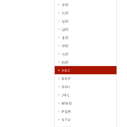
さ行
た行
な行
は行
ま行
や行
ら行
わ行
A B C
D E F
G H I
J K L
M N O
P Q R
S T U