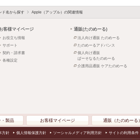
ンド名から探す
Apple（アップル）の関連情報
お客様マイページ
通販(たのめーる)
お役立ち情報
法人向け通販 たのめーる
サポート
たのめーるアドバンス
契約・請求書
個人向け通販
ぱーそなるたのめーる
各種設定
介護用品通販 ケアたのめーる
ン・製品
お客様マイページ
通販（たのめーる
本方針
個人情報保護方針
ソーシャルメディア利用方針
サイトの利用条件