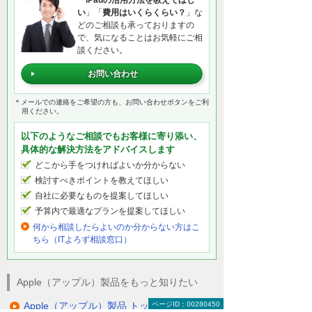
「
iPadの活用方法を教えてほし
い
」「
費用はいくらくらい？
」な
どのご相談も承っておりますの
で、気になることはお気軽にご相
談ください。
お問い合わせ
＊メールでの連絡をご希望の方も、お問い合わせボタンをご利
用ください。
以下のようなご相談でもお客様に寄り添い、
具体的な解決方法をアドバイスします
どこから手をつければよいか分からない
検討すべきポイントを教えてほしい
自社に必要なものを提案してほしい
予算内で最適なプランを提案してほしい
何から相談したらよいのか分からない方はこ
ちら（ITよろず相談窓口）
Apple（アップル）製品をもっと知りたい
Apple（アップル）製品 トップ
ページID：00280450