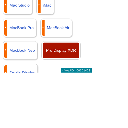
Mac Studio
iMac
MacBook Pro
MacBook Air
MacBook Neo
Pro Display XDR
ページID：00301452
Studio Display
Apple製品のことはお気軽にご相談くださ
い。
「
iPadの活用方法を教えてほし