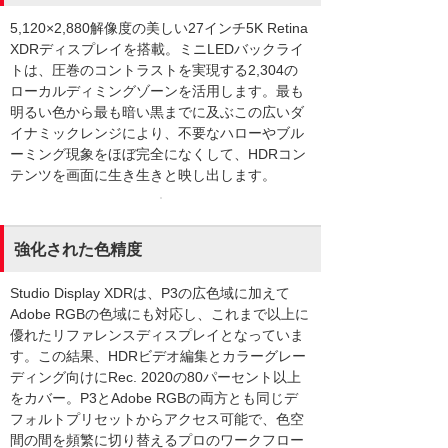
5,120×2,880解像度の美しい27インチ5K Retina
XDRディスプレイを搭載。ミニLEDバックライ
トは、圧巻のコントラストを実現する2,304の
ローカルディミングゾーンを活用します。最も
明るい色から最も暗い黒までに及ぶこの広いダ
イナミックレンジにより、不要なハローやブル
ーミング現象をほぼ完全になくして、HDRコン
テンツを画面に生き生きと映し出します。
強化された色精度
Studio Display XDRは、P3の広色域に加えて
Adobe RGBの色域にも対応し、これまで以上に
優れたリファレンスディスプレイとなっていま
す。この結果、HDRビデオ編集とカラーグレー
ディング向けにRec. 2020の80パーセント以上
をカバー。P3とAdobe RGBの両方とも同じデ
フォルトプリセットからアクセス可能で、色空
間の間を頻繁に切り替えるプロのワークフロー