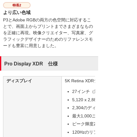
特長2
より広い色域
P3とAdobe RGBの両方の色空間に対応するこ
とで、画面上からプリントまでさまざまなもの
を正確に再現。映像クリエイター、写真家、グ
ラフィックデザイナーのためのリファレンスモ
ードも豊富に用意しました。
Pro Display XDR 仕様
ディスプレイ
5K Retina XDRディスプレイ
27インチ（対角）5K Retina X
5,120 x 2,880ピクセル解像度、21
2,304のディミングゾーンを持つ
最大1,000ニトの輝度（SDR）
ピーク輝度2,000ニト（HDR）（
120Hzのリフレッシュレートと