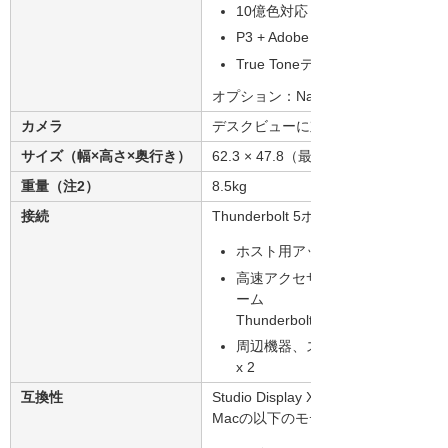
10億色対応
P3 + Adobe RGBの広色域
True Toneテクノロジー
オプション：Nano-textureガラス
カメラ
デスクビューに対応した12MPセン
サイズ（幅×高さ×奥行き）
62.3 × 47.8（最低位置）/ 58.3（最高
重量（注2）
8.5kg
接続
Thunderbolt 5ポート（最大120Gb/
ホスト用アップストリームThunder
高速アクセサリの接続または追加
ーム
Thunderbolt 5ポート x 1
周辺機器、ストレージ、ネットワーク
x 2
互換性
Studio Display XDRは、Appleシ
Macの以下のモデルに対応していま