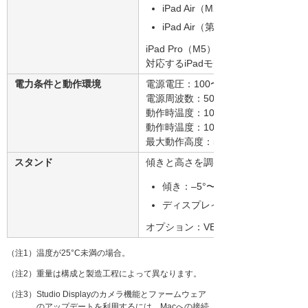
iPad Air（M2、M3、M4）
iPad Air（第5世代）
iPad Pro（M5）はStudio Disp
対応するiPadモデルは60Hzで対応し
電力条件と動作環境
電源電圧：100〜240V AC
電源周波数：50Hz〜60Hz（単相）
動作時温度：10°〜35°C
動作時温度：10°〜35°C（結露しな
最大動作高度：5,000mまでテスト済
スタンド
傾きと高さを調整できるスタンド
傾き：–5°〜+25°
ディスプレイの向き：横向き
オプション：VESAマウントアダプタ
（注1）温度が25°C未満の場合。
（注2）重量は構成と製造工程によって異なります。
（注3）Studio Displayのカメラ機能とファームウェア
のアップデートを利用するには、Macへの接続