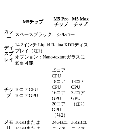
M5 Pro
M5 Max
M5チップ
チップ
チップ
カラ
スペースブラック、シルバー
ー
14.2インチ Liquid Retina XDRディス
ディ
プレイ（注1）
スプ
オプション：Nano-textureガラスに
レイ
変更可能
15コア
CPU
18コア
18コア
CPU
CPU
チッ
10コアCPU
16コア
32コア
プ
10コアGPU
GPU
GPU
20コア
（注2）
GPU
（注2）
メモ
16GBまたは
24GBユ
36GBユ
リ
24GBまたは
ニファ
ニファ