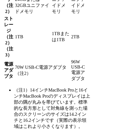
（注
32GBユニファイ
イドメ
イドメ
2）
ドメモリ
モリ
モリ
スト
レー
ジ
1TBまた
（注
1TB
2TB
は1TB
2）
（注
3）
96W
電源
USB-C
70W USB-C電源アダプタ
アダ
電源ア
（注2）
プタ
ダプタ
（注1）14インチMacBook Proと16イ
ンチMacBook Proのディスプレイは上
部の隅が丸みを帯びています。標準
的な長方形として対角線を測った場
合のスクリーンのサイズは14.2イン
チと16.2インチです（実際の表示領
域はこれより小さくなります）。