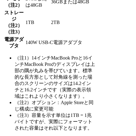
36GBまたは48GB
（注2）
は48GB
ストレー
ジ
1TB
2TB
（注2）
（注3）
電源アダ
140W USB-C電源アダプタ
プタ
（注1）14インチMacBook Proと16イ
ンチMacBook Proのディスプレイは上
部の隅が丸みを帯びています。標準
的な長方形として対角線を測った場
合のスクリーンのサイズは14.2イン
チと16.2インチです（実際の表示領
域はこれより小さくなります）。
（注2）オプション：Apple Storeと同
じ構成に変更可能
（注3）容量を示す単位は1TB = 1兆
バイトですが、実際にフォーマット
された容量はそれ以下となります。